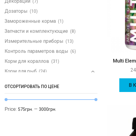
Декорации
(7)
Дозаторы
(10)
Замороженные корма
(1)
Запчасти и комплектующие
(8)
Измерительные приборы
(13)
Контроль параметров воды
(6)
Multi Ele
Корм для кораллов
(31)
24
Корм для рыб
(24)
Omega One
(2)
В 
ОТСОРТИРОВАТЬ ПО ЦЕНЕ
Корма
(1)
Литература
(5)
Price:
—
575грн.
3000грн.
Морская живность
(146)
LPS кораллы
(67)
SPS кораллы
(60)