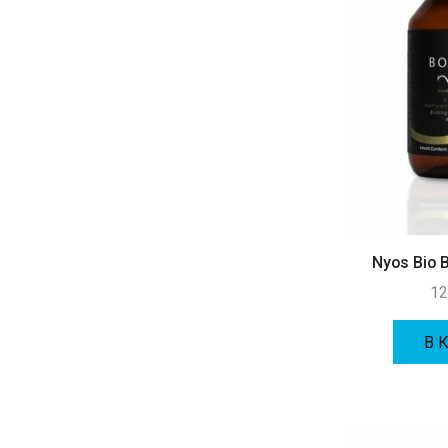
Мягкие кораллы и др.
(19)
Оборудование
(102)
Кальциевые реакторы
(4)
Лампы
(15)
Подъемные помпы
(27)
Помпы для скиммеров
(5)
Помпы течения
(30)
Светильники
(6)
Системы Автодолива
(3)
Nyos Bio 
12
Системы управления и контроля
(6)
Скиммеры
(7)
В 
Тесты
(6)
Химия
(86)
Аминокислоты
(13)