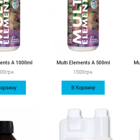
ments A 1000ml
Multi Elements A 500ml
Mu
00
грн.
1500
грн.
Корзину
В Корзину