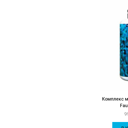
Антифос
(10)
Баллинг
(20)
Биологическая очистка
(16)
Борьба с паразитами
(1)
Микроэлементы
(34)
Морская соль
(11)
Очистка и подготовка воды
(16)
Цеолит Ultra Lith
(1)
Комплекс 
Fau
9