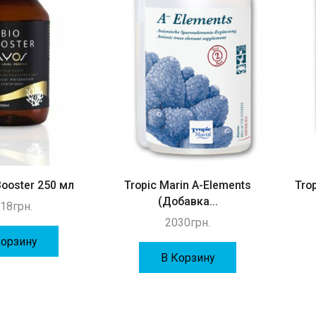
Booster 250 мл
Tropic Marin A-Elements
Tro
(Добавка...
18
грн.
2030
грн.
Корзину
В Корзину