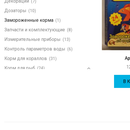
Декорации
(7)
Дозаторы
(10)
Замороженные корма
(1)
Запчасти и комплектующие
(8)
Измерительные приборы
(13)
Контроль параметров воды
(6)
А
Корм для кораллов
(31)
1
Корм для рыб
(24)
Omega One
(2)
В 
Корма
(1)
Литература
(5)
Морская живность
(146)
LPS кораллы
(67)
SPS кораллы
(60)