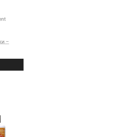
ent
ки –