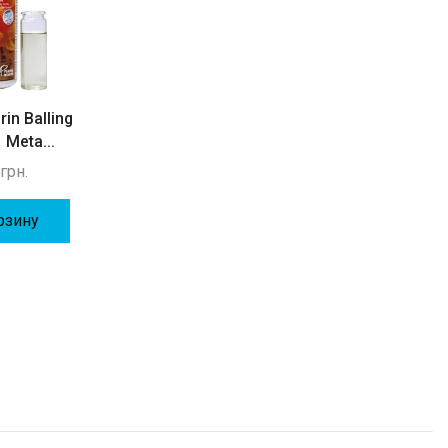
in Balling
Fauna Marin
 Meta...
Magnesium-Mix (1
kg)...
0
грн.
990
грн.
Fauna Marin Ball
рзину
Mineral salt...
В Корзину
1200
грн.
В Корзину