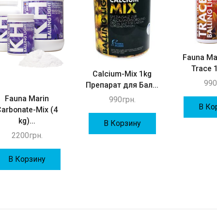
Fauna Mar
Trace 1
Calcium-Mix 1kg
99
Препарат для Бал...
Fauna Marin
990
грн.
В Ко
Carbonate-Mix (4
kg)...
В Корзину
2200
грн.
В Корзину