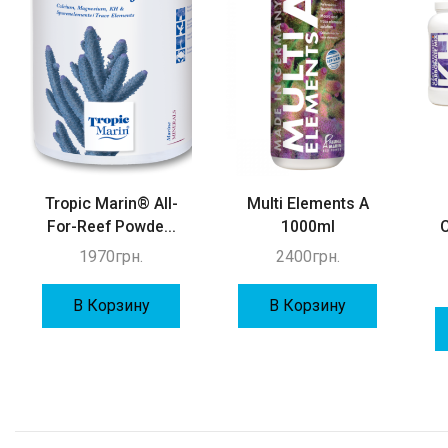
Tropic Marin® All-
Multi Elements A
For-Reef Powde...
1000ml
1970
грн.
2400
грн.
В Корзину
В Корзину