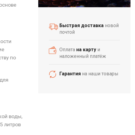
 основе
Быстрая доставка
новой
почтой
кости
ие
Оплата
на карту
и
наложенный платёж
ству по
Гарантия
на наши товары
 для
кой воды,
5 литров