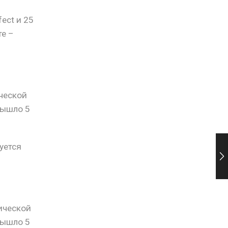
fect и 25
те –
ческой
вышло 5
уется
ической
вышло 5