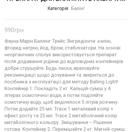
Категорія:
Балінг
990
грн.
Фауна Марін Баллінг Трейс 3
Інгредієнти: калію,
фторид натрію, йод, бром, стабілізатори. На основі
неорганічних сполук використовується препарат:
після додавання рідини до відповідних контейнерів
добре струшуйте. Будь ласка, враховуйте
рекомендації щодо дозування та зверніться до
посібника з експлуатації для методу Balling Light!
Контейнер 1: Покладіть 2 кг. Кальцій-суміш у 4
літерах осмотичної води, а потім поділяйте
осмотичну воду, щоб виділялося 5 літрів розчину.
Потім додайте 25 мл. Trace 1 металевий колір +
ефект росту та 25 мл. Trace 2 метаболічний колір
метаболічного кольору. Змішування – Рішення
готова. Контейнер 2: Перемішайте 2 кг. Магній-суміш