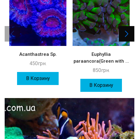
Acanthastrea Sp.
Euphyllia
paraancora(Green with ...
450
грн.
850
грн.
В Корзину
В Корзину