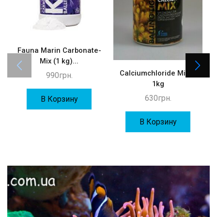
Fauna Marin Carbonate-
F
Mix (1 kg)...
Calciumchloride Mix —
990
грн.
1kg
630
грн.
В Корзину
В Корзину