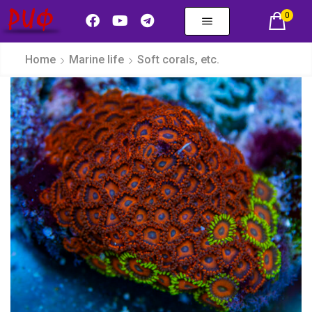
0
Home
Marine life
Soft corals, etc.