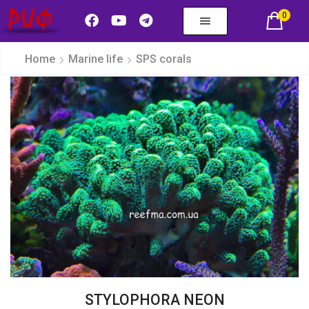
0
Home
Marine life
SPS corals
STYLOPHORA NEON