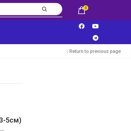
0
Return to previous page
3-5см)
ся