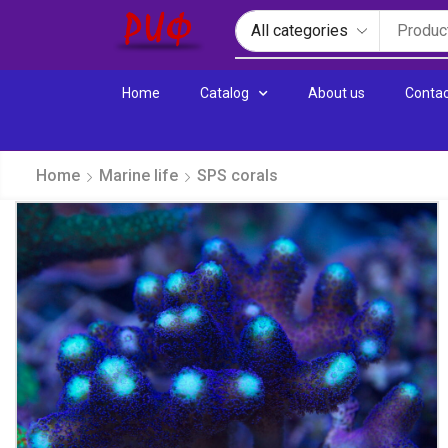
Home
Catalog
About us
Contac
Home
Marine life
SPS corals