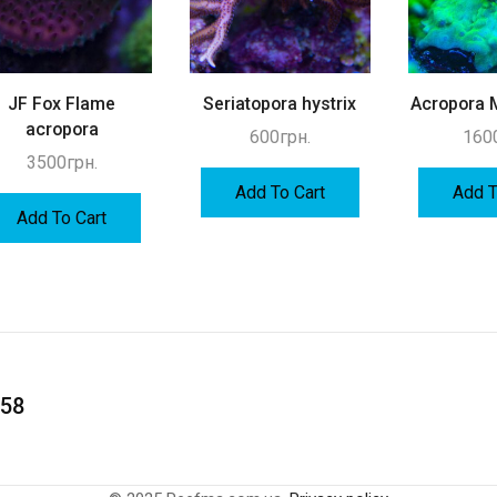
JF Fox Flame
Seriatopora hystrix
Acropora M
acropora
600
грн.
160
3500
грн.
Add To Cart
Add T
Add To Cart
 58