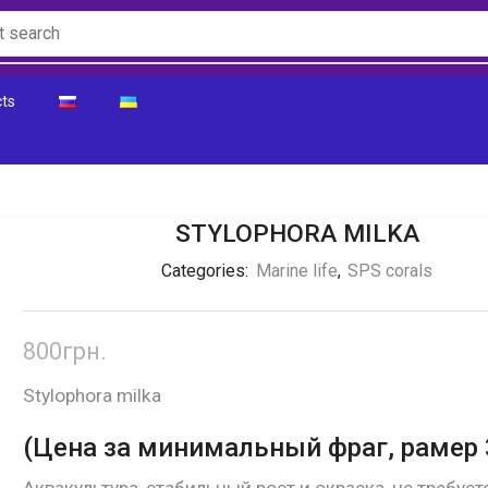
ts
STYLOPHORA MILKA
Categories:
Marine life
,
SPS corals
800
грн.
Stylophora milka
(Цена за минимальный фраг, рамер 
Аквакультура, стабильный рост и окраска, не требует