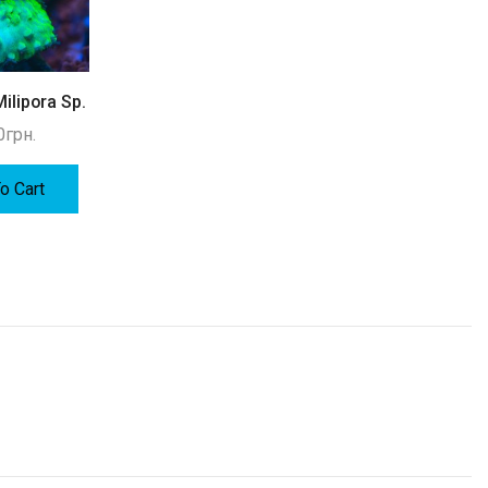
ilipora Sp.
Montipora Digitata red
Acropora Red
Shortcake
0
грн.
500
грн.
1200
грн.
o Cart
Add To Cart
Add To Cart