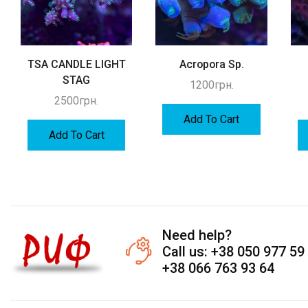
TSA CANDLE LIGHT
Acropora Sp.
STAG
1200
грн.
2500
грн.
Add To Cart
Add To Cart
Need help?
Call us: +38 050 977 59
+38 066 763 93 64