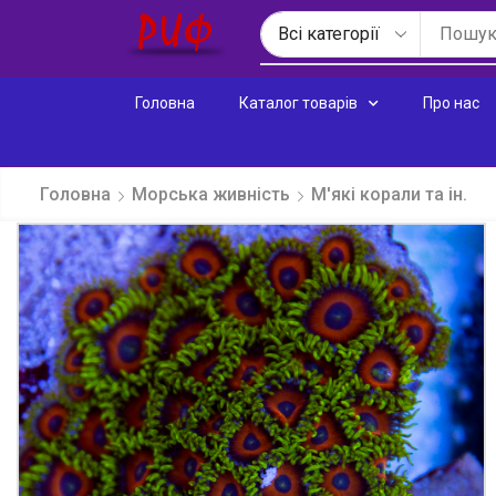
Головна
Каталог товарів
Про нас
Головна
Морська живність
М'які корали та ін.