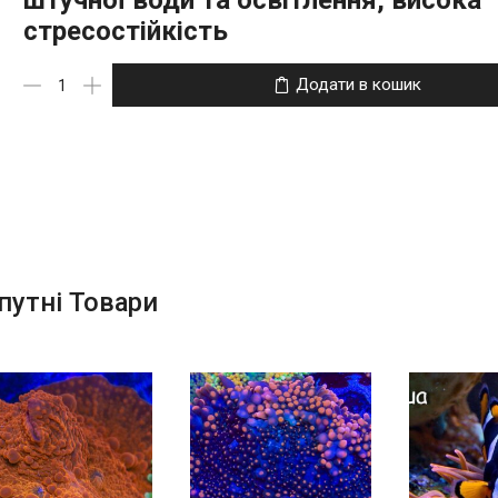
штучної води та освітлення, висока
стресостійкість
Додати в кошик
путні Товари