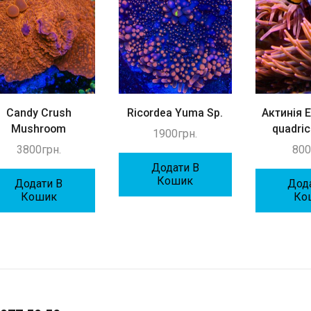
Candy Crush
Ricordea Yuma Sp.
Актинія 
Mushroom
quadrico
1900
грн.
3800
грн.
80
Додати В
Кошик
Додати В
Дод
Кошик
Ко