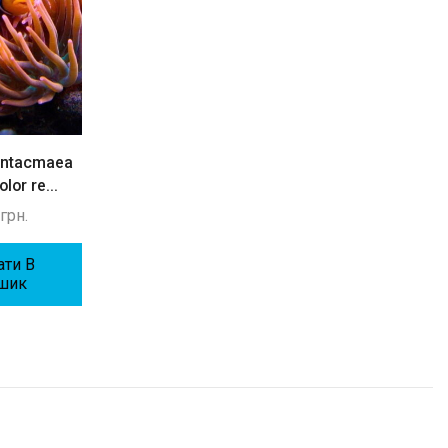
Rhodactis sp,
Mushrooms Hairy G
300
грн.
Додати В
Кошик
Entacmaea
Zoas sp.
lor re...
800
грн.
0
грн.
Додати В
Кошик
ати В
шик