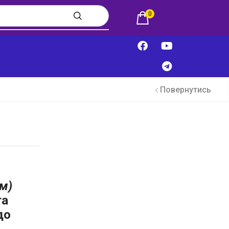
0
Повернутись
см)
та
до