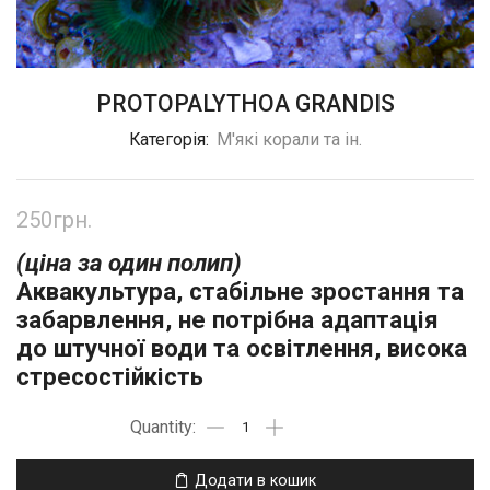
PROTOPALYTHOA GRANDIS
Категорія:
М'які корали та ін.
250
грн.
(ціна за один полип)
Аквакультура, стабільне зростання та
забарвлення, не потрібна
ад
аптація
до штучної води та освітлення, висока
стресостійкість
Додати в кошик