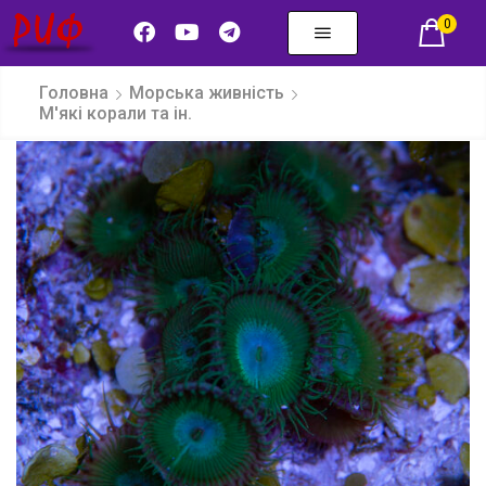
0
Головна
Морська живність
М'які корали та ін.