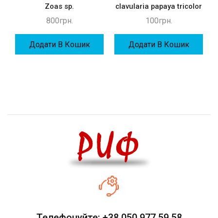
Zoas sp.
clavularia papaya tricolor
800
грн.
100
грн.
Додати В Кошик
Додати В Кошик
Телефонуйте: +38 050 977 59 58