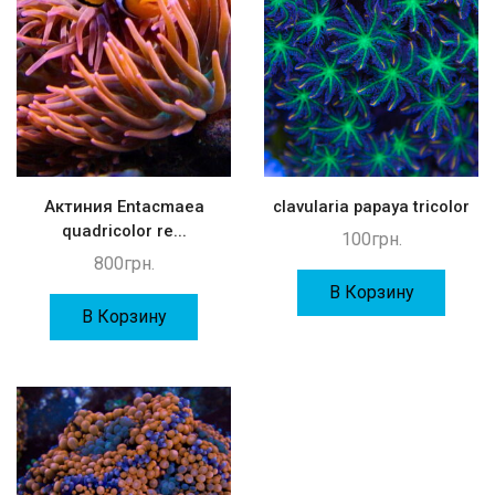
Актиния Entacmaea
clavularia papaya tricolor
quadricolor re...
100
грн.
800
грн.
В Корзину
В Корзину