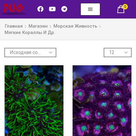
0
Главная
Магазин
Морская Живность
Мягкие Кораллы И Др.