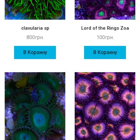
clavularia sp
Lord of the Rings Zoa
800
грн.
100
грн.
В Корзину
В Корзину