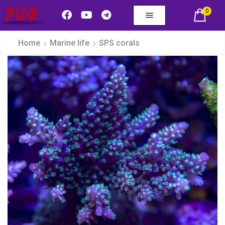
0
Home
Marine life
SPS corals