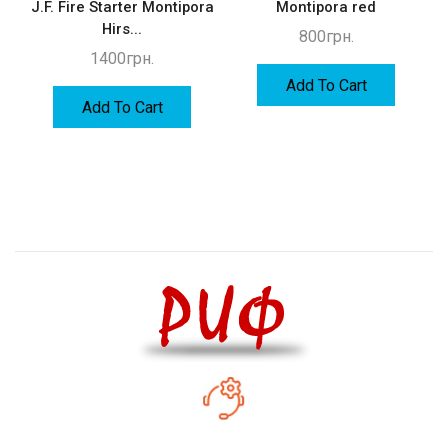
J.F. Fire Starter Montipora
Montipora red
Hirs...
800
грн.
1400
грн.
Add To Cart
Add To Cart