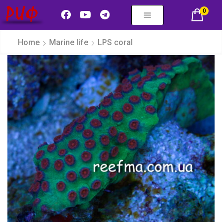
0
Home
Marine life
LPS coral