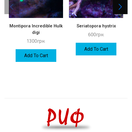
Montipora Incredible Hulk
Seriatopora hystrix
digi
600
грн.
1300
грн.
Add To Cart
Add To Cart