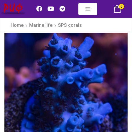
0
Home
Marine life
SPS corals