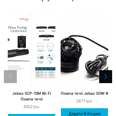
Jebao SCP-70M Wi-Fi
Помпа течії Jebao SOW-8
Помпа течії
2871
грн.
4002
грн.
Додати В Кошик