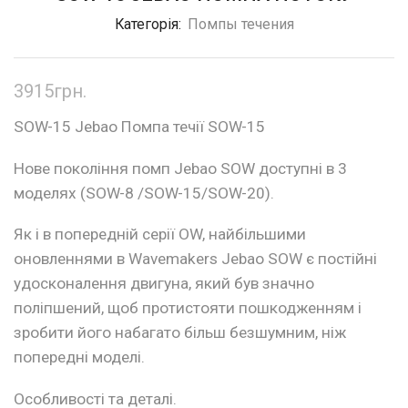
Категорія:
Помпы течения
3915
грн.
SOW-15 Jebao Помпа течії SOW-15
Нове покоління помп Jebao SOW доступні в 3
моделях (SOW-8 /SOW-15/SOW-20).
Як і в попередній серії OW, найбільшими
оновленнями в Wavemakers Jebao SOW є постійні
удосконалення двигуна, який був значно
поліпшений, щоб протистояти пошкодженням і
зробити його набагато більш безшумним, ніж
попередні моделі.
Особливості та деталі.