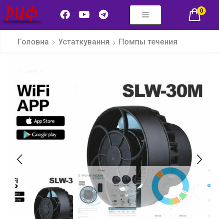
0
Головна
Устаткування
Помпы течения