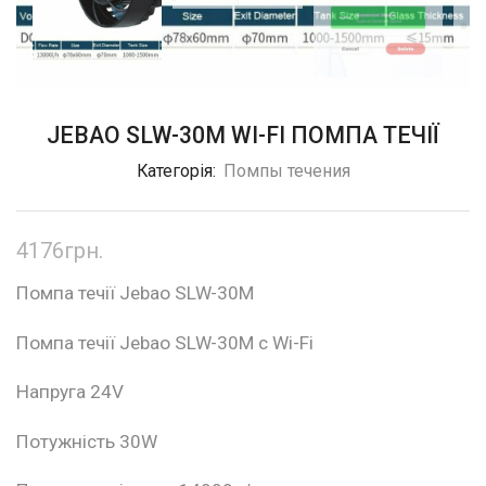
JEBAO SLW-30M WI-FI ПОМПА ТЕЧІЇ
Категорія:
Помпы течения
4176
грн.
Помпа течії Jebao SLW-30М
Помпа течії Jebao SLW-30М c Wi-Fi
Напруга 24V
Потужність 30W