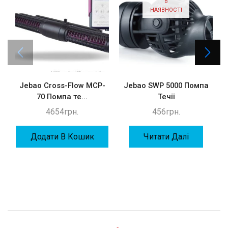
В
НАЯВНОСТІ
Jebao Cross-Flow MCP-
Jebao SWP 5000 Помпа
70 Помпа те...
Течії
4654
грн.
456
грн.
Додати В Кошик
Читати Далі