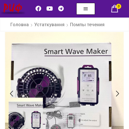
0
Головна
Устаткування
Помпы течения