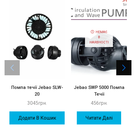
НЕМАЄ
В
НАЯВНОСТІ
Помпа течії Jebao SLW-
Jebao SWP 5000 Помпа
П
20
Течії
3045
грн.
456
грн.
Додати В Кошик
Читати Далі