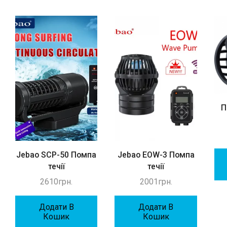
П
Jebao SCP-50 Помпа
Jebao EOW-3 Помпа
течії
течії
2610
грн.
2001
грн.
Додати В
Додати В
Кошик
Кошик