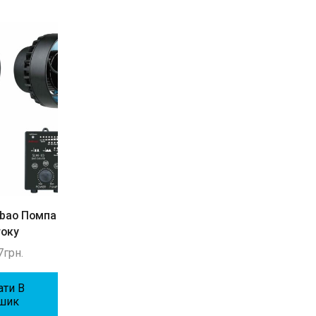
ebao Помпа
Jebao SCP-70M Wi-Fi
Jebao SLW-10
току
Помпа течії
струмовий нас
7
грн.
4002
грн.
3393
грн.
ати В
Додати В
Додати В
шик
Кошик
Кошик