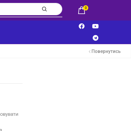
0
Повернутись
товувати
а