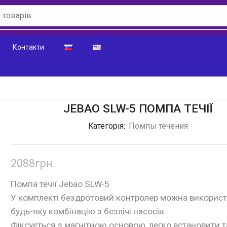
Контакти
JEBAO SLW-5 ПОМПА ТЕЧІЇ
Категорія:
Помпы течения
2088
грн.
Помпа течії Jebao SLW-5
У комплекті бездротовий контролер можна викорис
будь-яку комбінацію з безлічі насосів.
Фіксується з магнітною основою, легко встановити т