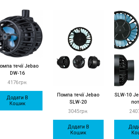
омпа течії Jebao
DW-16
4176
грн.
Помпа течії Jebao
SLW-10 J
Додати В
SLW-20
по
Кошик
3045
грн.
240
Додати В
Дод
Кошик
Ко