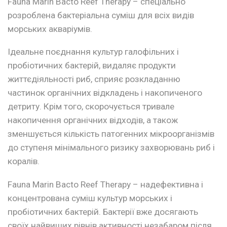
Fauna Marin Bacto Reef Therapy – спеціально
розроблена бактеріальна суміш для всіх видів
морських акваріумів.
Ідеальне поєднання культур галофільних і
пробіотичних бактерій, видаляє продукти
життєдіяльності риб, сприяє розкладанню
частинок органічних відкладень і накопиченого
детриту. Крім того, скорочується тривале
накопичення органічних відходів, а також
зменшується кількість патогенних мікроорганізмів
до ступеня мінімального ризику захворювань риб і
коралів.
Fauna Marin Bacto Reef Therapy – надефективна і
концентрована суміш культур морських і
пробіотичних бактерій. Бактерії вже досягають
своїх найвищих рівнів активності незабаром після