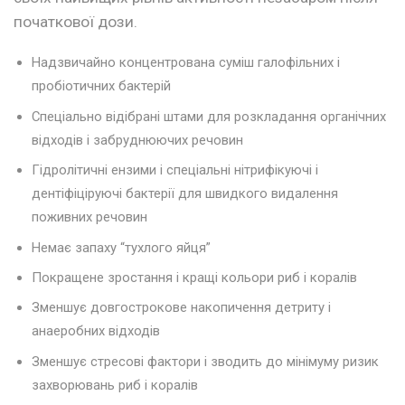
початкової дози.
Надзвичайно концентрована суміш галофільних і
пробіотичних бактерій
Спеціально відібрані штами для розкладання органічних
відходів і забруднюючих речовин
Гідролітичні ензими і спеціальні нітрифікуючі і
дентіфіціруючі бактерії для швидкого видалення
поживних речовин
Немає запаху “тухлого яйця”
Покращене зростання і кращі кольори риб і коралів
Зменшує довгострокове накопичення детриту і
анаеробних відходів
Зменшує стресові фактори і зводить до мінімуму ризик
захворювань риб і коралів