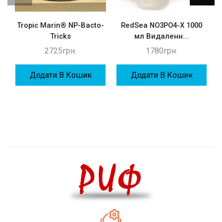
Tropic Marin® NP-Bacto-
RedSea NO3PO4-X 1000
Tricks
мл Видаленн...
2725
грн.
1780
грн.
Додати В Кошик
Додати В Кошик