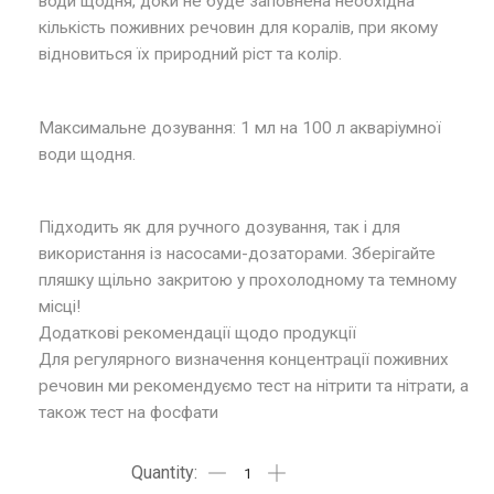
води щодня, доки не буде заповнена необхідна
кількість поживних речовин для коралів, при якому
відновиться їх природний ріст та колір.
Максимальне дозування: 1 мл на 100 л акваріумної
води щодня.
Підходить як для ручного дозування, так і для
використання із насосами-дозаторами. Зберігайте
пляшку щільно закритою у прохолодному та темному
місці!
Додаткові рекомендації щодо продукції
Для регулярного визначення концентрації поживних
речовин ми рекомендуємо тест на нітрити та нітрати, а
також тест на фосфати