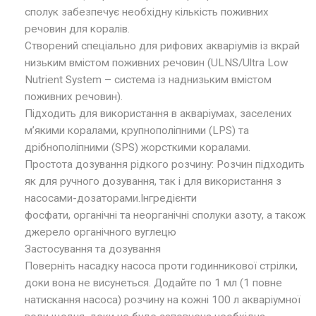
сполук забезпечує необхідну кількість поживних
речовин для коралів.
Створений спеціально для рифових акваріумів із вкрай
низьким вмістом поживних речовин (ULNS/Ultra Low
Nutrient System – система із наднизьким вмістом
поживних речовин).
Підходить для використання в акваріумах, заселених
м’якими коралами, крупнополіпними (LPS) та
дрібнополіпними (SPS) жорсткими коралами.
Простота дозування рідкого розчину: Розчин підходить
як для ручного дозування, так і для використання з
насосами-дозаторами.Інгредієнти
фосфати, органічні та неорганічні сполуки азоту, а також
джерело органічного вуглецю
Застосування та дозування
Поверніть насадку насоса проти годинникової стрілки,
доки вона не висунеться. Додайте по 1 мл (1 повне
натискання насоса) розчину на кожні 100 л акваріумної