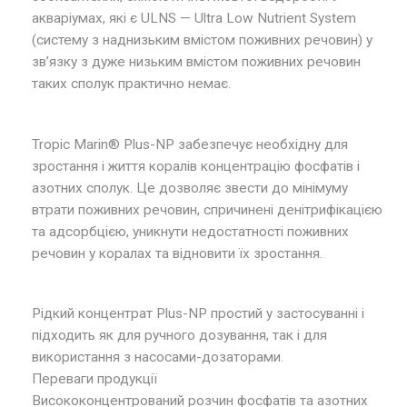
акваріумах, які є ULNS — Ultra Low Nutrient System
(систему з наднизьким вмістом поживних речовин) у
зв’язку з дуже низьким вмістом поживних речовин
таких сполук практично немає.
Tropic Marin® Plus-NP забезпечує необхідну для
зростання і життя коралів концентрацію фосфатів і
азотних сполук. Це дозволяє звести до мінімуму
втрати поживних речовин, спричинені денітрифікацією
та адсорбцією, уникнути недостатності поживних
речовин у коралах та відновити їх зростання.
Рідкий концентрат Plus-NP простий у застосуванні і
підходить як для ручного дозування, так і для
використання з насосами-дозаторами.
Переваги продукції
Висококонцентрований розчин фосфатів та азотних