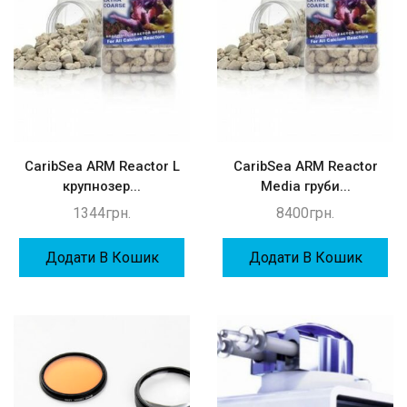
CaribSea ARM Reactor L
CaribSea ARM Reactor
крупнозер...
Media груби...
1344
грн.
8400
грн.
Додати В Кошик
Додати В Кошик