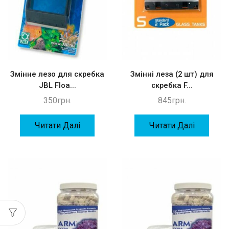
Змінне лезо для скребка
Змінні леза (2 шт) для
JBL Floa...
скребка F...
350
грн.
845
грн.
Читати Далі
Читати Далі