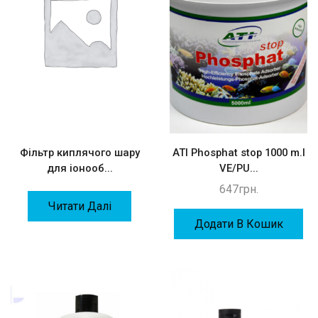
Фільтр киплячого шару
ATI Phosphat stop 1000 m.l
для іонооб...
VE/PU...
647
грн.
Читати Далі
Додати В Кошик