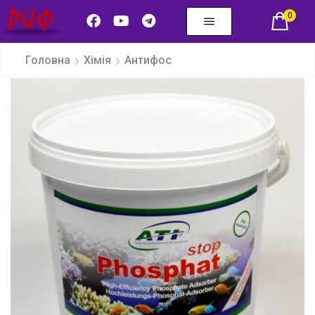
0
Головна
Хімія
Антифос