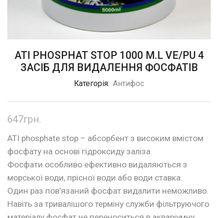
ATI PHOSPHAT STOP 1000 M.L VE/PU 4
ЗАСІБ ДЛЯ ВИДАЛЕННЯ ФОСФАТІВ
Категорія:
Антифос
647
грн.
ATI phosphate stop – абсорбент з високим вмістом
фосфату на основі гідроксиду заліза.
Фосфати особливо ефективно видаляються з
морської води, прісної води або води ставка.
Один раз пов’язаний фосфат видалити неможливо.
Навіть за тривалішого терміну служби фільтруючого
матеріалу фосфат не переноситься в акваріумну