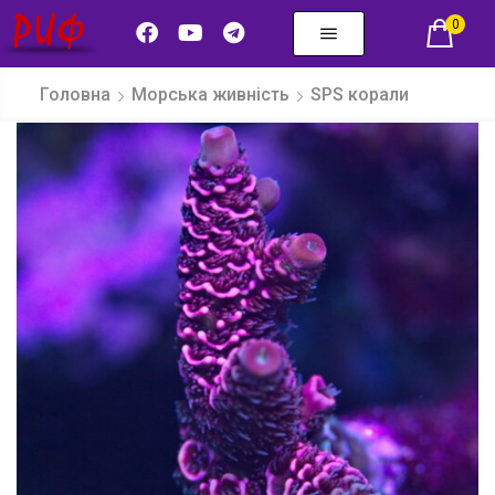
0
Головна
Морська живність
SPS корали