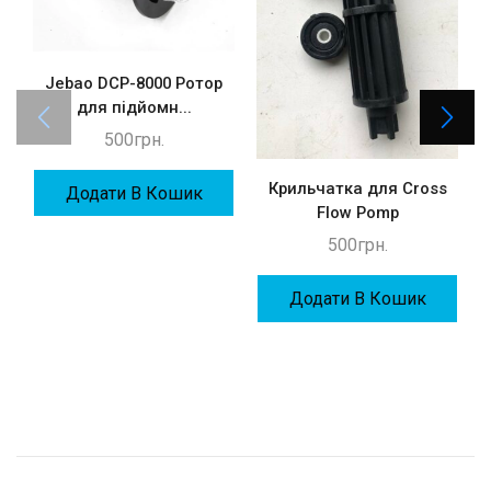
Jebao DCP-8000 Ротор
для підйомн...
500
грн.
Крильчатка для Cross
Додати В Кошик
Flow Pomp
500
грн.
Додати В Кошик