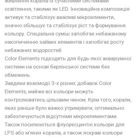
живлення коралів із сучасними системами
освітлення, такими як LED. Інноваційна композиція
активує та стабілізує важливі мікроелементи,
значно збільшує та стабілізує ріст та формування
кольору. Спеціальна суміш запобігає небажаному
накопиченню зайвих елементів і запобігає росту
небажаних водоростей.
Color Elements підходять для будь-якої акваріумної
системи на основі берлінської системи без
обмежень.
Завдяки взаємодії 3-х різних добавок Color
Elements, майже всі кольори можуть
контролюватись цільовим чином. Крім того, корали,
яких раніше було важко утримувати, оптимально
забезпечуються відсутніми мікроелементами.
Також посилюються флуоресцентні кольори для
LPS або м’яких коралів, а також яскраві кольори