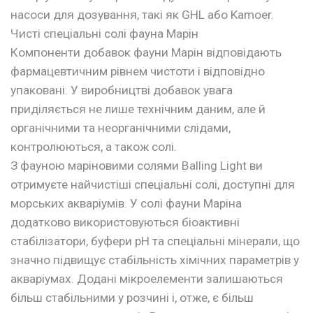
насоси для дозування, такі як GHL або Kamoer.
Чисті спеціальні солі фауна Марін
Компоненти добавок фауни Марін відповідають
фармацевтичним рівнем чистоти і відповідно
упаковані. У виробництві добавок увага
приділяється не лише технічним даним, але й
органічними та неорганічними слідами,
контролюються, а також солі.
З фауною маріновими солями Balling Light ви
отримуєте найчистіші спеціальні солі, доступні для
морських акваріумів. У солі фауни Маріна
додатково використовуються біоактивні
стабілізатори, буфери рН та спеціальні мінерали, що
значно підвищує стабільність хімічних параметрів у
акваріумах. Додані мікроелементи залишаються
більш стабільними у розчині і, отже, є більш