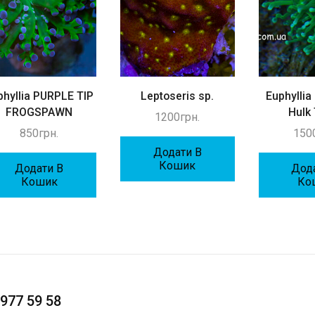
phyllia PURPLE TIP
Leptoseris sp.
Euphyllia
FROGSPAWN
Hulk
1200
грн.
850
грн.
150
Додати В
Кошик
Додати В
Дод
Кошик
Ко
977 59 58