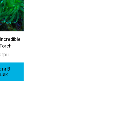
 Incredible
Cyphastrea Pink
Cyphastrea Sp
 Torch
Branch
1000
грн.
0
грн.
1400
грн.
Додати В
Кошик
ати В
Додати В
шик
Кошик