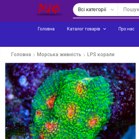
Головна
Каталог товарів
Про нас
Головна
Морська живність
LPS корали