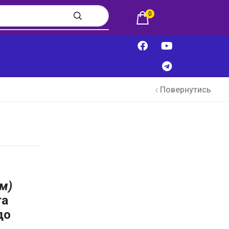
0
Повернутись
см)
та
до