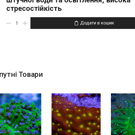
штучної води та освітлення, висока
стресостійкість
Додати в кошик
путні Товари