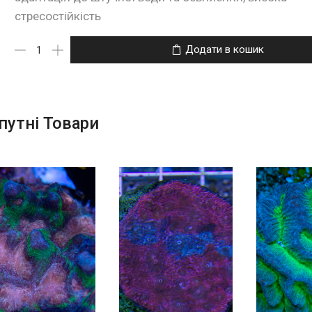
стресостійкість
Додати в кошик
путні Товари