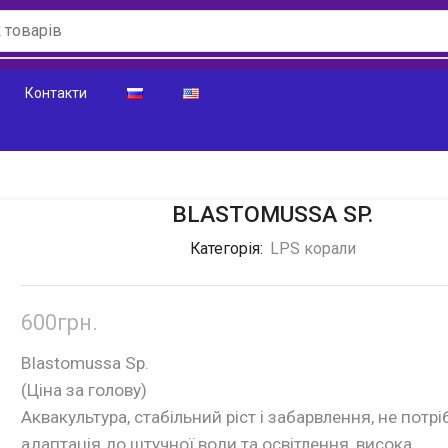
Контакти
BLASTOMUSSA SP.
Категорія:
LPS корали
600
грн.
Blastomussa Sp.
(Ціна за голову)
Аквакультура, стабільний ріст і забарвлення, не потрі
адаптація до штучної води та освітлення, висока