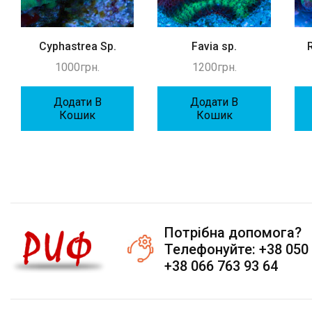
Cyphastrea Sp.
Favia sp.
1000
грн.
1200
грн.
Додати В
Додати В
Кошик
Кошик
Потрібна допомога?
Телефонуйте: +38 050 
+38 066 763 93 64