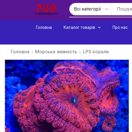
Головна
Каталог товарів
Про нас
Головна
Морська живність
LPS корали