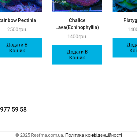
Rainbow Pectinia
Chalice
Platy
Lava(Echinophyllia)
2500
грн.
140
1400
грн.
Додати В
Дод
Кошик
Ко
Додати В
Кошик
977 59 58
© 2025 Reefma.com.ua.
Політика конфіденційності