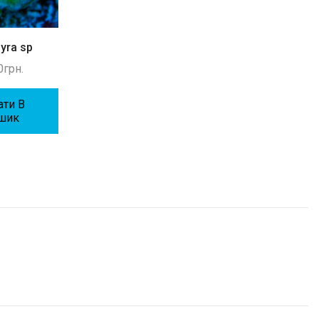
gyra sp
Euphyllia
Toxic Neon Gre
Leptoseris
0
грн.
2000
грн.
800
грн.
ати В
Додати В
шик
Кошик
Додати В
Кошик