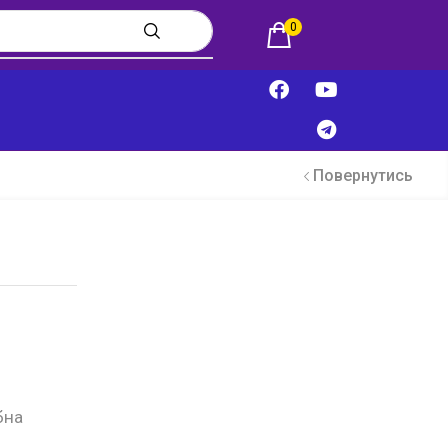
0
Повернутись
бна