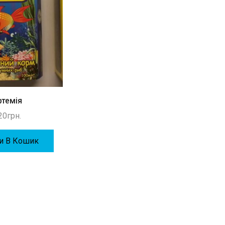
ртемія
20
грн.
и В Кошик