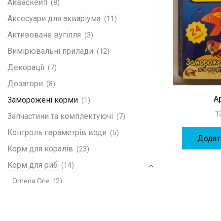
Акваскейп
(8)
Аксесуари для акваріума
(11)
Активоване вугілля
(3)
Вимірювальні прилади
(12)
Декорації
(7)
Дозатори
(8)
А
Заморожені корми
(1)
1
Запчастини та комплектуючі
(7)
Контроль параметрів води
(5)
Додат
Корм для коралів
(23)
Корм для риб
(14)
Omega One
(2)
Корма
(1)
Література
(0)